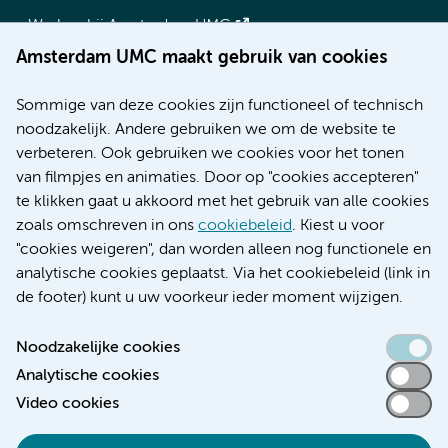
Werken bij Amsterdam UMC
Over Amsterdam UMC
Amsterdam UMC maakt gebruik van cookies
Nieuws
Research
Sommige van deze cookies zijn functioneel of technisch
Educatie locatie AMC
noodzakelijk. Andere gebruiken we om de website te
Educatie locatie VUmc
verbeteren. Ook gebruiken we cookies voor het tonen
van filmpjes en animaties. Door op "cookies accepteren"
te klikken gaat u akkoord met het gebruik van alle cookies
zoals omschreven in ons
cookiebeleid
. Kiest u voor
Verwijzen & diagnostiek
"cookies weigeren", dan worden alleen nog functionele en
analytische cookies geplaatst. Via het cookiebeleid (link in
de footer) kunt u uw voorkeur ieder moment wijzigen.
Noodzakelijke cookies
Toegankelijkheidsverklaring
Analytische cookies
Responsible disclosure
Video cookies
Algemene privacyverklaring
Cookieverklaring