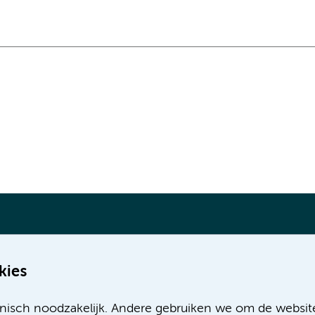
kies
Meer Amsterdam UMC websites:
nisch noodzakelijk. Andere gebruiken we om de websit