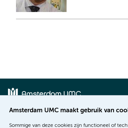
Amsterdam UMC maakt gebruik van coo
Locatie AMC
Locatie VUmc
Meibergdreef 9
De Boelelaan 1117
Sommige van deze cookies zijn functioneel of tech