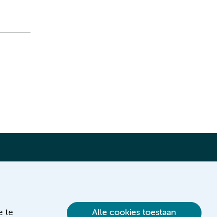
Verwijzen & diagnostiek
e te
Alle cookies toestaan