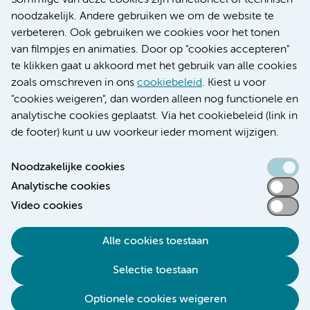
Sommige van deze cookies zijn functioneel of technisch
Educatie locatie AMC
noodzakelijk. Andere gebruiken we om de website te
Educatie locatie VUmc
verbeteren. Ook gebruiken we cookies voor het tonen
van filmpjes en animaties. Door op "cookies accepteren"
te klikken gaat u akkoord met het gebruik van alle cookies
zoals omschreven in ons
cookiebeleid
. Kiest u voor
Verwijzen & diagnostiek
"cookies weigeren", dan worden alleen nog functionele en
analytische cookies geplaatst. Via het cookiebeleid (link in
de footer) kunt u uw voorkeur ieder moment wijzigen.
Noodzakelijke cookies
Toegankelijkheidsverklaring
Analytische cookies
Responsible disclosure
Video cookies
Algemene privacyverklaring
Cookieverklaring
Alle cookies toestaan
Disclaimer
Selectie toestaan
Colofon
Optionele cookies weigeren