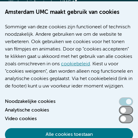
Werken bij Amsterdam UMC
Over Amsterdam UMC
Amsterdam UMC maakt gebruik van cookies
Nieuws
Research
Sommige van deze cookies zijn functioneel of technisch
Educatie locatie AMC
noodzakelijk. Andere gebruiken we om de website te
Educatie locatie VUmc
verbeteren. Ook gebruiken we cookies voor het tonen
van filmpjes en animaties. Door op "cookies accepteren"
te klikken gaat u akkoord met het gebruik van alle cookies
zoals omschreven in ons
cookiebeleid
. Kiest u voor
Verwijzen & diagnostiek
"cookies weigeren", dan worden alleen nog functionele en
analytische cookies geplaatst. Via het cookiebeleid (link in
de footer) kunt u uw voorkeur ieder moment wijzigen.
Noodzakelijke cookies
Toegankelijkheidsverklaring
Analytische cookies
Responsible disclosure
Video cookies
Algemene privacyverklaring
Cookieverklaring
Alle cookies toestaan