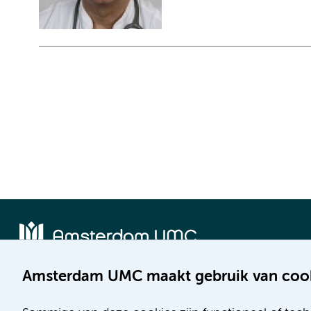
Amsterdam UMC maakt gebruik van coo
Locatie AMC
Locatie VUmc
Meibergdreef 9
De Boelelaan 1117