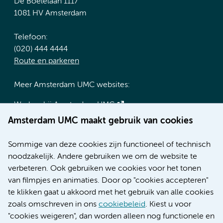
De Boelelaan 1117
1081 HV Amsterdam
Telefoon:
(020) 444 4444
Route en parkeren
Meer Amsterdam UMC websites:
Werken bij Amsterdam UMC
Over Amsterdam UMC
Amsterdam UMC maakt gebruik van cookies
Nieuws
Research
Sommige van deze cookies zijn functioneel of technisch
Educatie locatie AMC
noodzakelijk. Andere gebruiken we om de website te
Educatie locatie VUmc
verbeteren. Ook gebruiken we cookies voor het tonen
van filmpjes en animaties. Door op "cookies accepteren"
te klikken gaat u akkoord met het gebruik van alle cookies
zoals omschreven in ons
cookiebeleid
. Kiest u voor
Verwijzen & diagnostiek
"cookies weigeren", dan worden alleen nog functionele en