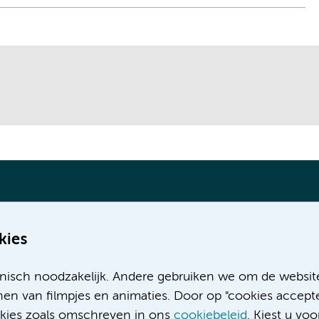
kies
Meer Amsterdam UMC websites:
nisch noodzakelijk. Andere gebruiken we om de websit
Werken bij Amsterdam UMC
en van filmpjes en animaties. Door op "cookies accepte
Over Amsterdam UMC
ookies zoals omschreven in ons
cookiebeleid
. Kiest u voo