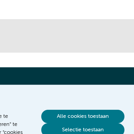
Verwijzen & diagnostiek
e te
Alle cookies toestaan
ren" te
Selectie toestaan
r "cookies