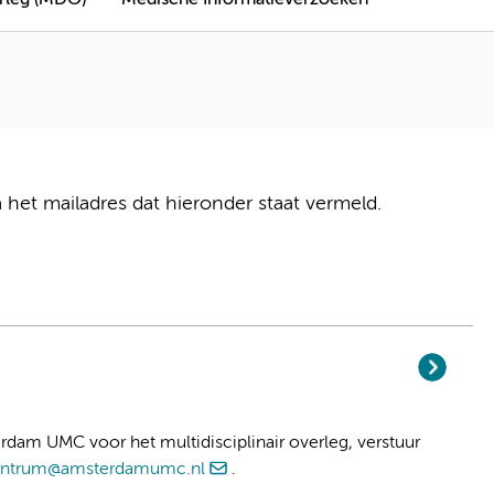
erleg (MDO)
Medische Informatieverzoeken
 het mailadres dat hieronder staat vermeld.
rdam UMC voor het multidisciplinair overleg, verstuur
entrum@amsterdamumc.nl
.