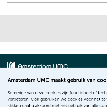
Amsterdam UMC maakt gebruik van coo
Locatie AMC
Locatie VUmc
Meibergdreef 9
De Boelelaan 1117
Sommige van deze cookies zijn functioneel of tech
1105 AZ Amsterdam
1081 HV Amsterdam
verbeteren. Ook gebruiken we cookies voor het ton
klikken gaat u akkoord met het gebruik van alle c