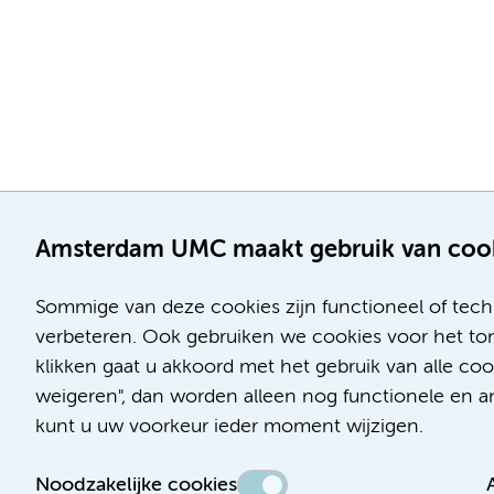
Amsterdam UMC maakt gebruik van coo
Sommige van deze cookies zijn functioneel of tech
verbeteren. Ook gebruiken we cookies voor het ton
klikken gaat u akkoord met het gebruik van alle c
Locatie AMC
Locatie VUmc
weigeren", dan worden alleen nog functionele en ana
Meibergdreef 9
De Boelelaan 1117
kunt u uw voorkeur ieder moment wijzigen.
1105 AZ Amsterdam
1081 HV Amsterdam
Noodzakelijke cookies
Telefoon:
Telefoon: