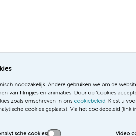
kies
nisch noodzakelijk. Andere gebruiken we om de websit
en van filmpjes en animaties. Door op "cookies accepte
ookies zoals omschreven in ons
cookiebeleid
. Kiest u voo
Meer Amsterdam UMC websites:
lytische cookies geplaatst. Via het cookiebeleid (link i
Werken bij Amsterdam UMC
Over Amsterdam UMC
Nieuws
Analytische cookies
Video c