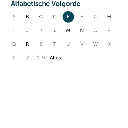
Alfabetische Volgorde
A
B
C
D
E
F
G
H
I
J
K
L
M
N
O
P
Q
R
S
T
U
V
W
X
Y
Z
0-9
Alles