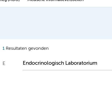
erleg (MDO)
Medische Informatieverzoeken
1
Resultaten gevonden
Endocrinologisch Laboratorium
E