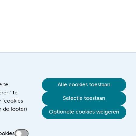
e te
Alle cookies toestaan
ren" te
Selectie toestaan
r "cookies
n de footer)
Verwijzen & diagnostiek
Optionele cookies weigeren
ookies