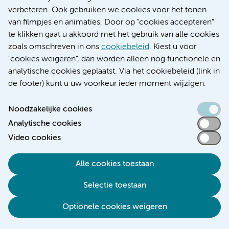
Educatie locatie AMC
verbeteren. Ook gebruiken we cookies voor het tonen
Educatie locatie VUmc
van filmpjes en animaties. Door op "cookies accepteren"
te klikken gaat u akkoord met het gebruik van alle cookies
zoals omschreven in ons
cookiebeleid
. Kiest u voor
"cookies weigeren", dan worden alleen nog functionele en
Verwijzen & diagnostiek
analytische cookies geplaatst. Via het cookiebeleid (link in
de footer) kunt u uw voorkeur ieder moment wijzigen.
Noodzakelijke cookies
Analytische cookies
Toegankelijkheidsverklaring
Video cookies
Responsible disclosure
Algemene privacyverklaring
Alle cookies toestaan
Cookieverklaring
Selectie toestaan
Disclaimer
Colofon
Optionele cookies weigeren