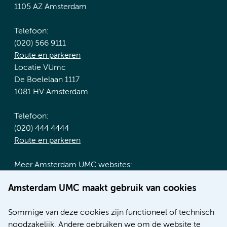
1105 AZ Amsterdam
Telefoon:
(020) 566 9111
Route en parkeren
Locatie VUmc
De Boelelaan 1117
1081 HV Amsterdam
Telefoon:
(020) 444 4444
Route en parkeren
Meer Amsterdam UMC websites:
Werken bij Amsterdam UMC
Amsterdam UMC maakt gebruik van cookies
Over Amsterdam UMC
Nieuws
Sommige van deze cookies zijn functioneel of technisch
Research
noodzakelijk. Andere gebruiken we om de website te