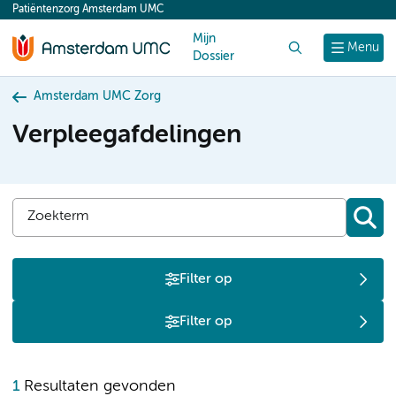
Patiëntenzorg Amsterdam UMC
content
Mijn
Zoek
Menu
Dossier
Amsterdam UMC Zorg
Verpleegafdelingen
Filter op
Filter op
U
1
Resultaten gevonden