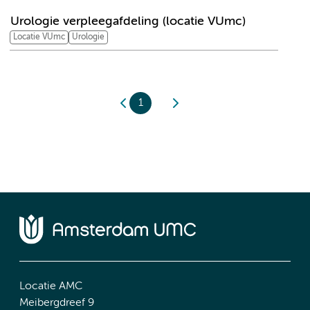
Urologie verpleegafdeling (locatie VUmc)
Locatie VUmc
Urologie
1
Locatie AMC
Meibergdreef 9