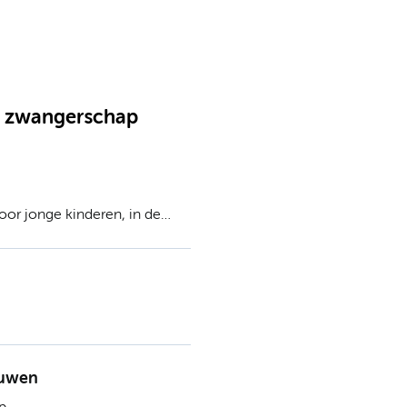
uw zwangerschap
voor jonge kinderen, in de
eënt.
ouwen