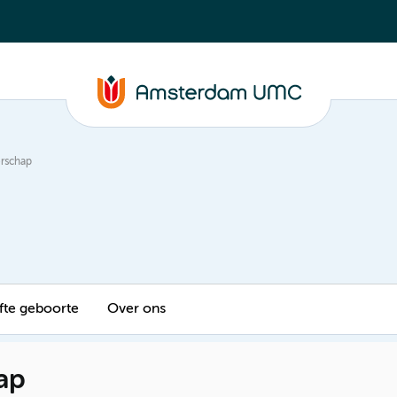
rschap
fte geboorte
Over ons
ap