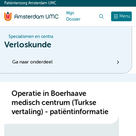
Patiëntenzorg Amsterdam UMC
content
Mijn
Zoek
Menu
Dossier
Specialismen en centra
Verloskunde
Ga naar onderdeel
Operatie in Boerhaave
medisch centrum (Turkse
vertaling) - patiëntinformatie