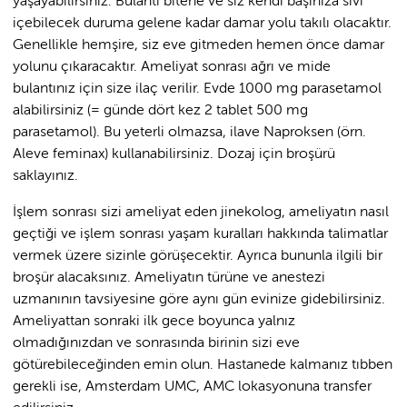
yaşayabilirsiniz. Bulantı bitene ve siz kendi başınıza sıvı
içebilecek duruma gelene kadar damar yolu takılı olacaktır.
Genellikle hemşire, siz eve gitmeden hemen önce damar
yolunu çıkaracaktır. Ameliyat sonrası ağrı ve mide
bulantınız için size ilaç verilir. Evde 1000 mg parasetamol
alabilirsiniz (= günde dört kez 2 tablet 500 mg
parasetamol). Bu yeterli olmazsa, ilave Naproksen (örn.
Aleve feminax) kullanabilirsiniz. Dozaj için broşürü
saklayınız.
İşlem sonrası sizi ameliyat eden jinekolog, ameliyatın nasıl
geçtiği ve işlem sonrası yaşam kuralları hakkında talimatlar
vermek üzere sizinle görüşecektir. Ayrıca bununla ilgili bir
broşür alacaksınız. Ameliyatın türüne ve anestezi
uzmanının tavsiyesine göre aynı gün evinize gidebilirsiniz.
Ameliyattan sonraki ilk gece boyunca yalnız
olmadığınızdan ve sonrasında birinin sizi eve
götürebileceğinden emin olun. Hastanede kalmanız tıbben
gerekli ise, Amsterdam UMC, AMC lokasyonuna transfer