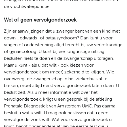
te krijgen. U kunt hier meer lezen over de vlokkentest en
de vruchtwaterpunctie.
Wel of geen vervolgonderzoek
Zijn er aanwijzingen dat u zwanger bent van een kind met
down-, edwards- of patausyndroom? Dan kunt u voor
vragen of ondersteuning altijd terecht bij uw verloskundige
of gynaecoloog. U kunt bij een ongunstige uitslag
besluiten niets te doen en de zwangerschap uitdragen.
Maar u kunt - als u dat wilt - ook kiezen voor
vervolgonderzoek om (meer) zekerheid te krijgen. Wie
overweegt de zwangerschap in het ziekenhuis af te
breken, moet altijd eerst vervolgonderzoek laten doen. U
beslist zelf. Als u meer informatie wilt over het
vervolgonderzoek, krijgt u een gesprek bij de afdeling
Prenatale Diagnostiek van Amsterdam UMC. Pas daarna
besluit u wat u wilt. U mag ook beslissen dat u geen
vervolgonderzoek wilt. Wat voor vervolgonderzoek u
krijgt, hangt onder andere af van de eerste test die u