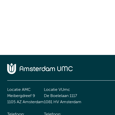
Locatie AMC
Locatie VUmc
Meibergdreef 9
De Boelelaan 1117
1105 AZ Amsterdam
1081 HV Amsterdam
Telefoon:
Telefoon: