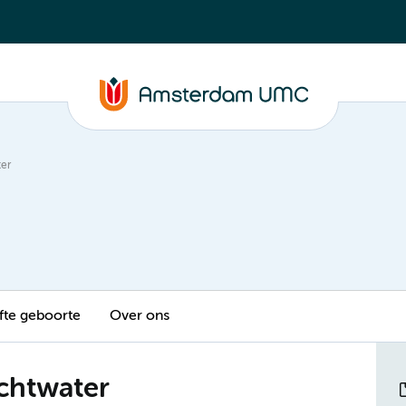
ter
fte geboorte
Over ons
chtwater