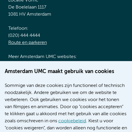
Locatie VUmc
De Boelelaan 1117
1081 HV Amsterdam
Telefoon:
(020) 444 4444
Route en parkeren
Meer Amsterdam UMC websites:
Werken bij Amsterdam UMC
Amsterdam UMC maakt gebruik van cookies
Over Amsterdam UMC
Nieuws
Sommige van deze cookies zijn functioneel of technisch
Research
noodzakelijk. Andere gebruiken we om de website te
Educatie locatie AMC
verbeteren. Ook gebruiken we cookies voor het tonen
Educatie locatie VUmc
van filmpjes en animaties. Door op "cookies accepteren"
te klikken gaat u akkoord met het gebruik van alle cookies
zoals omschreven in ons
cookiebeleid
. Kiest u voor
"cookies weigeren", dan worden alleen nog functionele en