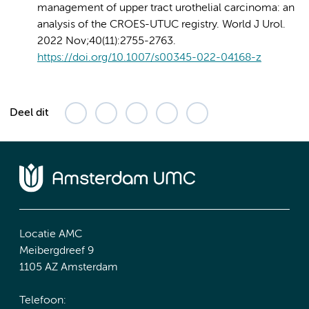
management of upper tract urothelial carcinoma: an
analysis of the CROES-UTUC registry. World J Urol.
2022 Nov;40(11):2755-2763.
https://doi.org/10.1007/s00345-022-04168-z
Deel dit
Locatie AMC
Meibergdreef 9
1105 AZ Amsterdam
Telefoon: