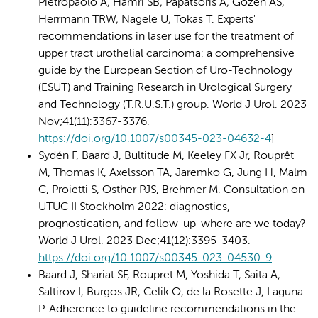
Pietropaolo A, Hamri SB, Papatsoris A, Gözen AS,
Herrmann TRW, Nagele U, Tokas T. Experts'
recommendations in laser use for the treatment of
upper tract urothelial carcinoma: a comprehensive
guide by the European Section of Uro-Technology
(ESUT) and Training Research in Urological Surgery
and Technology (T.R.U.S.T.) group. World J Urol. 2023
Nov;41(11):3367-3376.
https://doi.org/10.1007/s00345-023-04632-4
]
Sydén F, Baard J, Bultitude M, Keeley FX Jr, Rouprêt
M, Thomas K, Axelsson TA, Jaremko G, Jung H, Malm
C, Proietti S, Osther PJS, Brehmer M. Consultation on
UTUC II Stockholm 2022: diagnostics,
prognostication, and follow-up-where are we today?
World J Urol. 2023 Dec;41(12):3395-3403.
https://doi.org/10.1007/s00345-023-04530-9
Baard J, Shariat SF, Roupret M, Yoshida T, Saita A,
Saltirov I, Burgos JR, Celik O, de la Rosette J, Laguna
P. Adherence to guideline recommendations in the