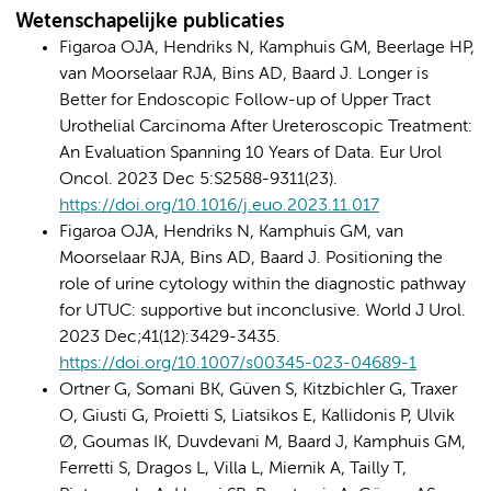
Wetenschapelijke publicaties
Figaroa OJA, Hendriks N, Kamphuis GM, Beerlage HP,
van Moorselaar RJA, Bins AD, Baard J. Longer is
Better for Endoscopic Follow-up of Upper Tract
Urothelial Carcinoma After Ureteroscopic Treatment:
An Evaluation Spanning 10 Years of Data. Eur Urol
Oncol. 2023 Dec 5:S2588-9311(23).
https://doi.org/10.1016/j.euo.2023.11.017
Figaroa OJA, Hendriks N, Kamphuis GM, van
Moorselaar RJA, Bins AD, Baard J. Positioning the
role of urine cytology within the diagnostic pathway
for UTUC: supportive but inconclusive. World J Urol.
2023 Dec;41(12):3429-3435.
https://doi.org/10.1007/s00345-023-04689-1
Ortner G, Somani BK, Güven S, Kitzbichler G, Traxer
O, Giusti G, Proietti S, Liatsikos E, Kallidonis P, Ulvik
Ø, Goumas IK, Duvdevani M, Baard J, Kamphuis GM,
Ferretti S, Dragos L, Villa L, Miernik A, Tailly T,