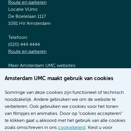
Route en parkeren
Locatie VUmc
De Boelelaan 1117
1081 HV Amsterdam
Telefoon:
(020) 444 4444
Route en parkeren
Meer Amsterdam UMC websites:
Werken bij Amsterdam UMC
Amsterdam UMC maakt gebruik van cookies
Over Amsterdam UMC
Nieuws
Sommige van deze cookies zijn functioneel of technisch
Research
noodzakelijk. Andere gebruiken we om de website te
Educatie locatie AMC
verbeteren. Ook gebruiken we cookies voor het tonen
Educatie locatie VUmc
van filmpjes en animaties. Door op "cookies accepteren"
te klikken gaat u akkoord met het gebruik van alle cookies
zoals omschreven in ons
cookiebeleid
. Kiest u voor