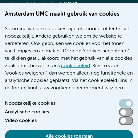
Werken bij Amsterdam UMC
Over Amsterdam UMC
Amsterdam UMC maakt gebruik van cookies
Nieuws
Research
Sommige van deze cookies zijn functioneel of technisch
Educatie locatie AMC
noodzakelijk. Andere gebruiken we om de website te
Educatie locatie VUmc
verbeteren. Ook gebruiken we cookies voor het tonen
van filmpjes en animaties. Door op "cookies accepteren"
te klikken gaat u akkoord met het gebruik van alle cookies
zoals omschreven in ons
cookiebeleid
. Kiest u voor
Verwijzen & diagnostiek
"cookies weigeren", dan worden alleen nog functionele en
analytische cookies geplaatst. Via het cookiebeleid (link in
de footer) kunt u uw voorkeur ieder moment wijzigen.
Noodzakelijke cookies
Toegankelijkheidsverklaring
Analytische cookies
Responsible disclosure
Video cookies
Algemene privacyverklaring
Cookieverklaring
Alle cookies toestaan