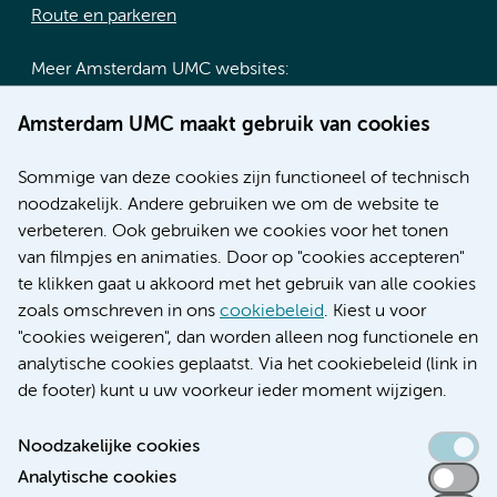
Route en parkeren
Meer Amsterdam UMC websites:
Werken bij Amsterdam UMC
Amsterdam UMC maakt gebruik van cookies
Over Amsterdam UMC
Nieuws
Sommige van deze cookies zijn functioneel of technisch
Research
noodzakelijk. Andere gebruiken we om de website te
Educatie locatie AMC
verbeteren. Ook gebruiken we cookies voor het tonen
Educatie locatie VUmc
van filmpjes en animaties. Door op "cookies accepteren"
te klikken gaat u akkoord met het gebruik van alle cookies
zoals omschreven in ons
cookiebeleid
. Kiest u voor
"cookies weigeren", dan worden alleen nog functionele en
Verwijzen & diagnostiek
analytische cookies geplaatst. Via het cookiebeleid (link in
de footer) kunt u uw voorkeur ieder moment wijzigen.
Noodzakelijke cookies
Analytische cookies
Toegankelijkheidsverklaring