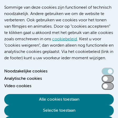
Over Amsterdam UMC
Nieuws
Sommige van deze cookies zijn functioneel of technisch
Research
noodzakelijk. Andere gebruiken we om de website te
Educatie locatie AMC
verbeteren. Ook gebruiken we cookies voor het tonen
Educatie locatie VUmc
van filmpjes en animaties. Door op "cookies accepteren"
te klikken gaat u akkoord met het gebruik van alle cookies
zoals omschreven in ons
cookiebeleid
. Kiest u voor
"cookies weigeren", dan worden alleen nog functionele en
Verwijzen & diagnostiek
analytische cookies geplaatst. Via het cookiebeleid (link in
de footer) kunt u uw voorkeur ieder moment wijzigen.
Noodzakelijke cookies
Analytische cookies
Toegankelijkheidsverklaring
Video cookies
Responsible disclosure
Algemene privacyverklaring
Alle cookies toestaan
Cookieverklaring
Selectie toestaan
Disclaimer