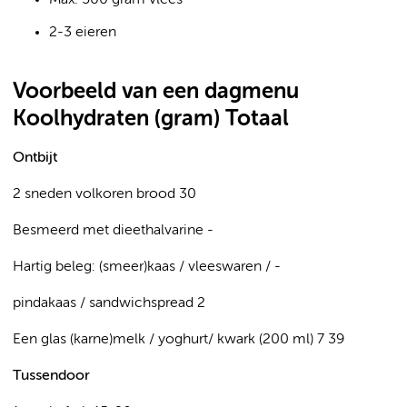
Max. 500 gram vlees
2-3 eieren
Voorbeeld van een dagmenu
Koolhydraten (gram) Totaal
Ontbijt
2 sneden volkoren brood 30
Besmeerd met dieethalvarine -
Hartig beleg: (smeer)kaas / vleeswaren / -
pindakaas / sandwichspread 2
Een glas (karne)melk / yoghurt/ kwark (200 ml) 7 39
Tussendoor