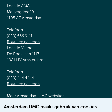
Locatie AMC
Meibergdreef 9
1105 AZ Amsterdam
Telefoon:
(020) 566 9111
Route en parkeren
Locatie VUmc
De Boelelaan 1117
1081 HV Amsterdam
Telefoon:
(020) 444 4444
Route en parkeren
Meer Amsterdam UMC websites:
Werken bij Amsterdam UMC
Amsterdam UMC maakt gebruik van cookies