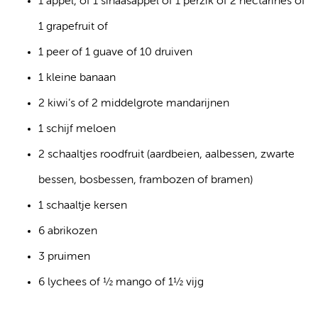
1 appel, of 1 sinaasappel of 1 perzik of 2 nectarines of
1 grapefruit of
1 peer of 1 guave of 10 druiven
1 kleine banaan
2 kiwi’s of 2 middelgrote mandarijnen
1 schijf meloen
2 schaaltjes roodfruit (aardbeien, aalbessen, zwarte
bessen, bosbessen, frambozen of bramen)
1 schaaltje kersen
6 abrikozen
3 pruimen
6 lychees of ½ mango of 1½ vijg