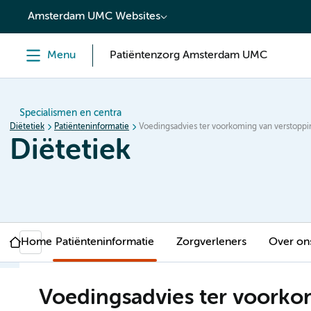
content
Amsterdam UMC Websites
Menu
Patiëntenzorg Amsterdam UMC
Specialismen en centra
Diëtetiek
Patiënteninformatie
Voedingsadvies ter voorkoming van verstoppi
Diëtetiek
Home
Patiënteninformatie
Zorgverleners
Over on
Voedingsadvies ter voorko