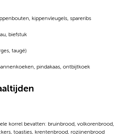
ippenbouten, kippenvleugels, spareribs
au, biefstuk
rges, taugé)
 pannenkoeken, pindakaas, ontbijtkoek
altijden
ele korrel bevatten: bruinbrood, volkorenbrood,
ckers, toastjes, krentenbrood, rozijnenbrood