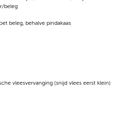
r/beleg
zoet beleg, behalve pindakaas
ische vleesvervanging (snijd vlees eerst klein)