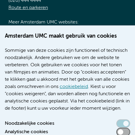
(020) 444 4444
Route en parkeren
Meer Amsterdam UMC websites:
Werken bij Amsterdam UMC
Amsterdam UMC maakt gebruik van cookies
Over Amsterdam UMC
Nieuws
Sommige van deze cookies zijn functioneel of technisch
Research
noodzakelijk. Andere gebruiken we om de website te
Educatie locatie AMC
verbeteren. Ook gebruiken we cookies voor het tonen
Educatie locatie VUmc
van filmpjes en animaties. Door op "cookies accepteren"
te klikken gaat u akkoord met het gebruik van alle cookies
zoals omschreven in ons
cookiebeleid
. Kiest u voor
"cookies weigeren", dan worden alleen nog functionele en
Verwijzen & diagnostiek
analytische cookies geplaatst. Via het cookiebeleid (link in
de footer) kunt u uw voorkeur ieder moment wijzigen.
Noodzakelijke cookies
Analytische cookies
Toegankelijkheidsverklaring