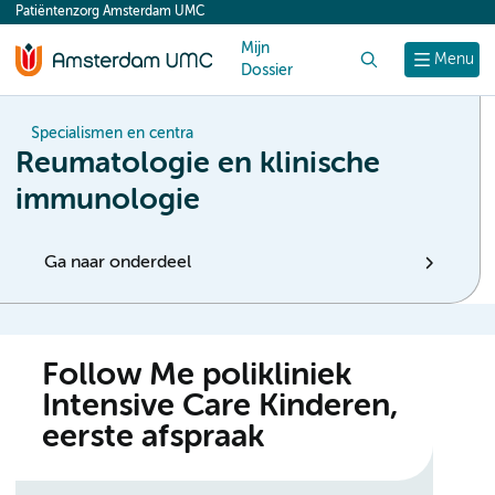
Patiëntenzorg Amsterdam UMC
content
Mijn
Zoek
Menu
Dossier
Specialismen en centra
Reumatologie en klinische
immunologie
Ga naar onderdeel
Follow Me polikliniek
Intensive Care Kinderen,
eerste afspraak