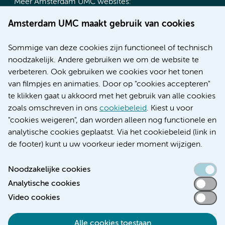
Meer Amsterdam UMC websites:
Werken bij Amsterdam UMC
Amsterdam UMC maakt gebruik van cookies
Over Amsterdam UMC
Nieuws
Sommige van deze cookies zijn functioneel of technisch
Research
noodzakelijk. Andere gebruiken we om de website te
Educatie locatie AMC
verbeteren. Ook gebruiken we cookies voor het tonen
Educatie locatie VUmc
van filmpjes en animaties. Door op "cookies accepteren"
te klikken gaat u akkoord met het gebruik van alle cookies
zoals omschreven in ons
cookiebeleid
. Kiest u voor
"cookies weigeren", dan worden alleen nog functionele en
Verwijzen & diagnostiek
analytische cookies geplaatst. Via het cookiebeleid (link in
de footer) kunt u uw voorkeur ieder moment wijzigen.
Noodzakelijke cookies
Analytische cookies
Toegankelijkheidsverklaring
Video cookies
Responsible disclosure
Algemene privacyverklaring
Alle cookies toestaan