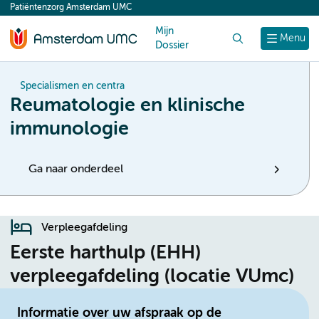
Patiëntenzorg Amsterdam UMC
content
Mijn
Zoek
Menu
Dossier
Specialismen en centra
Reumatologie en klinische
immunologie
Ga naar onderdeel
Verpleegafdeling
Eerste harthulp (EHH)
verpleegafdeling (locatie VUmc)
Informatie over uw afspraak op de