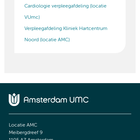
Cardiologie verpleegafdeling (locatie
VUmc)
Verpleegafdeling Kliniek Hartcentrum
Noord (locatie AMC)
Locatie AMC
Meibergdreef 9