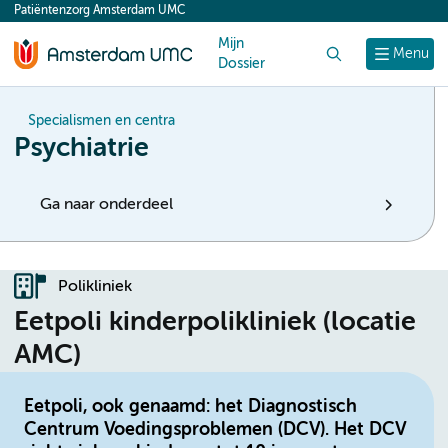
Patiëntenzorg Amsterdam UMC
content
Mijn
Zoek
Menu
Dossier
Specialismen en centra
Psychiatrie
Ga naar onderdeel
Polikliniek
Eetpoli kinderpolikliniek (locatie
AMC)
Eetpoli, ook genaamd: het Diagnostisch
Centrum Voedingsproblemen (DCV). Het DCV