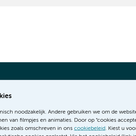
kies
Meer Amsterdam UMC websites:
nisch noodzakelijk. Andere gebruiken we om de websit
Werken bij Amsterdam UMC
en van filmpjes en animaties. Door op "cookies accepte
Over Amsterdam UMC
ookies zoals omschreven in ons
cookiebeleid
. Kiest u voo
Nieuws