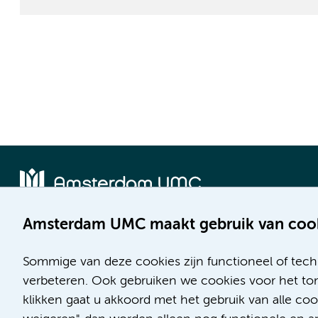
Amsterdam UMC maakt gebruik van coo
Locatie AMC
Locatie VUmc
Meibergdreef 9
De Boelelaan 1117
Sommige van deze cookies zijn functioneel of tech
1105 AZ Amsterdam
1081 HV Amsterdam
verbeteren. Ook gebruiken we cookies voor het ton
klikken gaat u akkoord met het gebruik van alle c
Telefoon:
Telefoon: