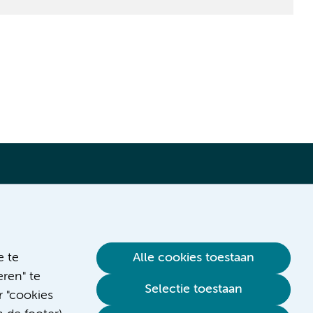
Verwijzen & diagnostiek
e te
Alle cookies toestaan
ren" te
Selectie toestaan
r "cookies