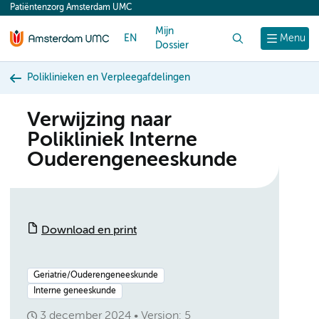
Patiëntenzorg Amsterdam UMC
content
Mijn
EN
Zoek
Menu
Dossier
Poliklinieken en Verpleegafdelingen
Verwijzing naar
Polikliniek Interne
Ouderengeneeskunde
Download en print
Geriatrie/Ouderengeneeskunde
Interne geneeskunde
3 december 2024
Version: 5