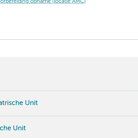
orbereiding opname (locatie AMC)
trische Unit
che Unit