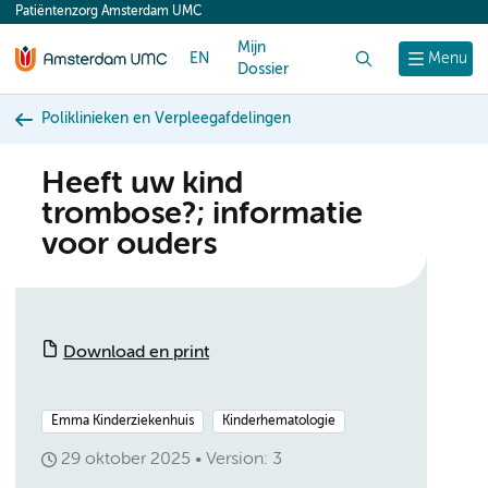
Patiëntenzorg Amsterdam UMC
content
Mijn
EN
Zoek
Menu
Dossier
Poliklinieken en Verpleegafdelingen
Heeft uw kind
trombose?; informatie
voor ouders
Download en print
Emma Kinderziekenhuis
Kinderhematologie
29 oktober 2025
Version: 3