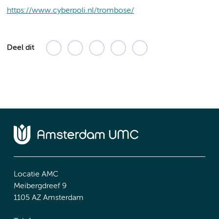
https://www.cyberpoli.nl/trombose/
Deel dit
Locatie AMC
Meibergdreef 9
1105 AZ Amsterdam