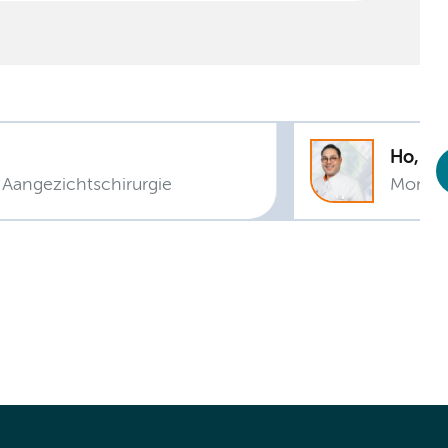
Aangezichtschirurgie
Mondzi