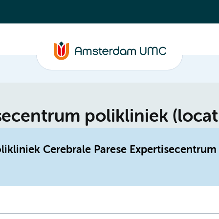
secentrum polikliniek (loca
likliniek Cerebrale Parese Expertisecentrum