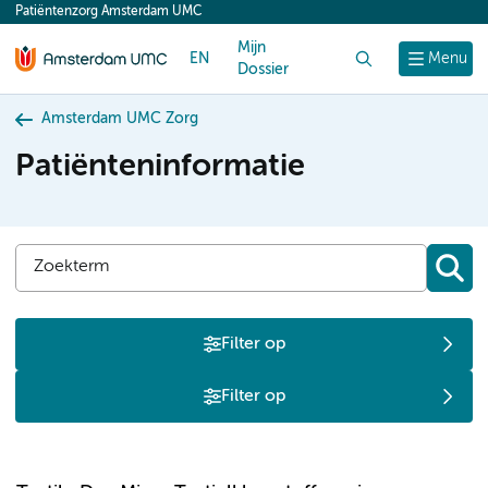
Patiëntenzorg Amsterdam UMC
content
Mijn
EN
Zoek
Menu
Dossier
Amsterdam UMC Zorg
Patiënteninformatie
Filter op
Filter op
T