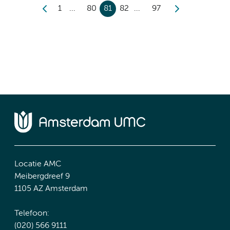
1
80
81
82
97
Locatie AMC
Meibergdreef 9
1105 AZ Amsterdam
Telefoon:
(020) 566 9111