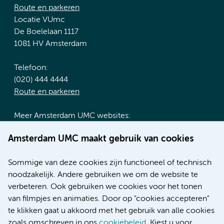
Route en parkeren
Locatie VUmc
De Boelelaan 1117
1081 HV Amsterdam
Telefoon:
(020) 444 4444
Route en parkeren
Meer Amsterdam UMC websites:
Werken bij Amsterdam UMC
Amsterdam UMC maakt gebruik van cookies
Over Amsterdam UMC
Nieuws
Sommige van deze cookies zijn functioneel of technisch
Research
noodzakelijk. Andere gebruiken we om de website te
Educatie locatie AMC
verbeteren. Ook gebruiken we cookies voor het tonen
Educatie locatie VUmc
van filmpjes en animaties. Door op "cookies accepteren"
te klikken gaat u akkoord met het gebruik van alle cookies
zoals omschreven in ons
cookiebeleid
. Kiest u voor