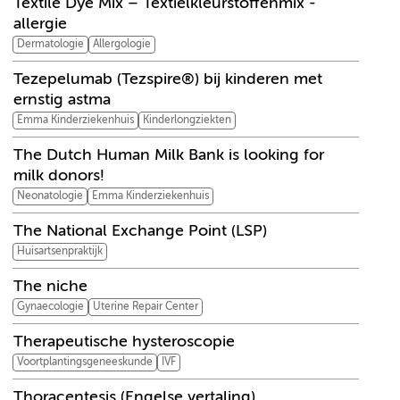
Textile Dye Mix – Textielkleurstoffenmix -
allergie
Dermatologie
Allergologie
Tezepelumab (Tezspire®) bij kinderen met
ernstig astma
Emma Kinderziekenhuis
Kinderlongziekten
The Dutch Human Milk Bank is looking for
milk donors!
Neonatologie
Emma Kinderziekenhuis
The National Exchange Point (LSP)
Huisartsenpraktijk
The niche
Gynaecologie
Uterine Repair Center
Therapeutische hysteroscopie
Voortplantingsgeneeskunde
IVF
Thoracentesis (Engelse vertaling)