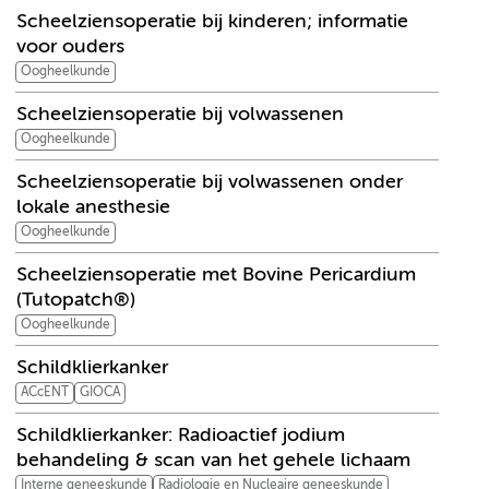
Scheelziensoperatie bij kinderen; informatie
voor ouders
Oogheelkunde
Scheelziensoperatie bij volwassenen
Oogheelkunde
Scheelziensoperatie bij volwassenen onder
lokale anesthesie
Oogheelkunde
Scheelziensoperatie met Bovine Pericardium
(Tutopatch®)
Oogheelkunde
Schildklierkanker
ACcENT
GIOCA
Schildklierkanker: Radioactief jodium
behandeling & scan van het gehele lichaam
Interne geneeskunde
Radiologie en Nucleaire geneeskunde