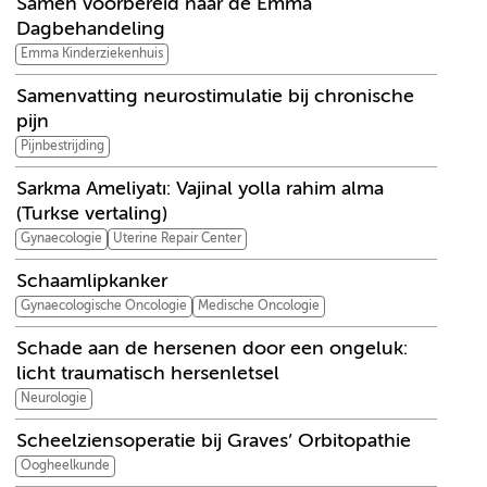
Samen voorbereid naar de Emma
Dagbehandeling
Emma Kinderziekenhuis
Samenvatting neurostimulatie bij chronische
pijn
Pijnbestrijding
Sarkma Ameliyatı: Vajinal yolla rahim alma
(Turkse vertaling)
Gynaecologie
Uterine Repair Center
Schaamlipkanker
Gynaecologische Oncologie
Medische Oncologie
Schade aan de hersenen door een ongeluk:
licht traumatisch hersenletsel
Neurologie
Scheelziensoperatie bij Graves’ Orbitopathie
Oogheelkunde