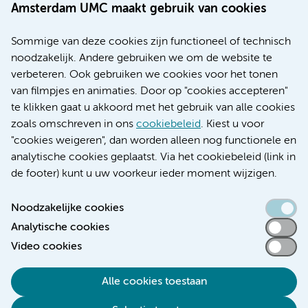
Werken bij Amsterdam UMC
Amsterdam UMC maakt gebruik van cookies
Over Amsterdam UMC
Nieuws
Sommige van deze cookies zijn functioneel of technisch
Research
noodzakelijk. Andere gebruiken we om de website te
Educatie locatie AMC
verbeteren. Ook gebruiken we cookies voor het tonen
Educatie locatie VUmc
van filmpjes en animaties. Door op "cookies accepteren"
te klikken gaat u akkoord met het gebruik van alle cookies
zoals omschreven in ons
cookiebeleid
. Kiest u voor
"cookies weigeren", dan worden alleen nog functionele en
Verwijzen & diagnostiek
analytische cookies geplaatst. Via het cookiebeleid (link in
de footer) kunt u uw voorkeur ieder moment wijzigen.
Noodzakelijke cookies
Analytische cookies
Toegankelijkheidsverklaring
Video cookies
Responsible disclosure
Algemene privacyverklaring
Alle cookies toestaan
Cookieverklaring