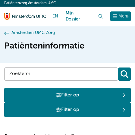
Patiëntenzorg Amsterdam UMC
content
Mijn
EN
Zoek
Menu
Dossier
Amsterdam UMC Zorg
Patiënteninformatie
Filter op
Filter op
S