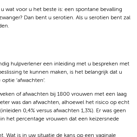
 wat voor u het beste is: een spontane bevalling
wanger? Dan bent u serotien. Als u serotien bent zal
den.
dig hulpverlener een inleiding met u bespreken met
slissing te kunnen maken, is het belangrijk dat u
e optie ‘afwachten’.
1 weken of afwachten bij 1800 vrouwen met een laag
 beter was dan afwachten, alhoewel het risico op echt
(inleiden 0,4% versus afwachten 1,3%). Er was geen
l in het percentage vrouwen dat een keizersnede
t. Wat is in uw situatie de kans op een vaginale