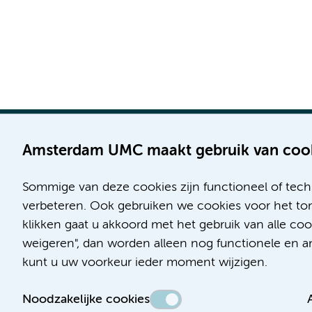
Amsterdam UMC maakt gebruik van coo
Sommige van deze cookies zijn functioneel of tech
Locatie AMC
Locatie VUmc
verbeteren. Ook gebruiken we cookies voor het ton
Meibergdreef 9
De Boelelaan 1117
klikken gaat u akkoord met het gebruik van alle c
1105 AZ Amsterdam
1081 HV Amsterdam
weigeren", dan worden alleen nog functionele en ana
kunt u uw voorkeur ieder moment wijzigen.
Telefoon:
Telefoon:
(020) 566 9111
(020) 444 4444
Noodzakelijke cookies
Route en parkeren
Route en parkeren