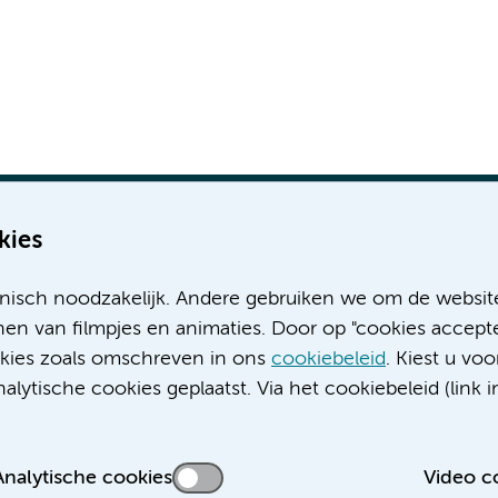
kies
nisch noodzakelijk. Andere gebruiken we om de websit
Meer Amsterdam UMC websites:
en van filmpjes en animaties. Door op "cookies accepte
ookies zoals omschreven in ons
cookiebeleid
. Kiest u voo
Werken bij Amsterdam UMC
lytische cookies geplaatst. Via het cookiebeleid (link i
Over Amsterdam UMC
Nieuws
Research
Analytische cookies
Video c
Educatie locatie AMC