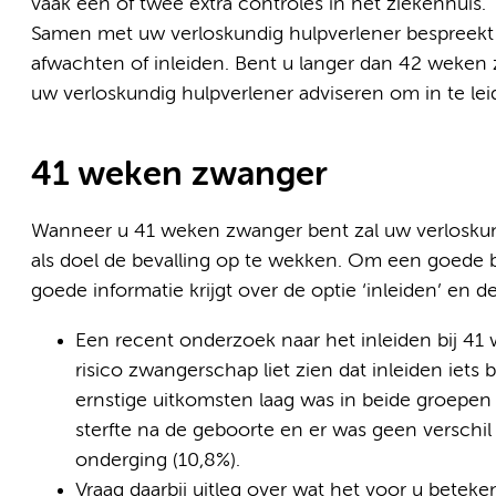
vaak een of twee extra controles in het ziekenhuis.
Samen met uw verloskundig hulpverlener bespreekt u
afwachten of inleiden. Bent u langer dan 42 weken z
uw verloskundig hulpverlener adviseren om in te lei
41 weken zwanger
Wanneer u 41 weken zwanger bent zal uw verloskun
als doel de bevalling op te wekken. Om een goede be
goede informatie krijgt over de optie ‘inleiden’ en d
Een recent onderzoek naar het inleiden bij 4
risico zwangerschap liet zien dat inleiden iets
ernstige uitkomsten laag was in beide groepen 
sterfte na de geboorte en er was geen verschi
onderging (10,8%).
Vraag daarbij uitleg over wat het voor u beteken