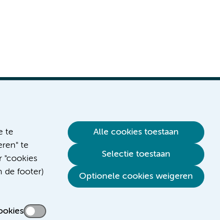
e te
Alle cookies toestaan
ren" te
Verwijzen & diagnostiek
Selectie toestaan
r "cookies
n de footer)
Optionele cookies weigeren
ookies