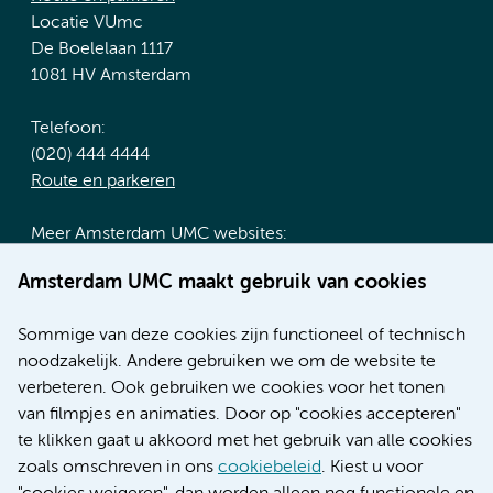
Locatie VUmc
De Boelelaan 1117
1081 HV Amsterdam
Telefoon:
(020) 444 4444
Route en parkeren
Meer Amsterdam UMC websites:
Werken bij Amsterdam UMC
Amsterdam UMC maakt gebruik van cookies
Over Amsterdam UMC
Nieuws
Sommige van deze cookies zijn functioneel of technisch
Research
noodzakelijk. Andere gebruiken we om de website te
Educatie locatie AMC
verbeteren. Ook gebruiken we cookies voor het tonen
Educatie locatie VUmc
van filmpjes en animaties. Door op "cookies accepteren"
te klikken gaat u akkoord met het gebruik van alle cookies
zoals omschreven in ons
cookiebeleid
. Kiest u voor