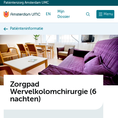
Patiëntenzorg Amsterdam UMC
content
Mijn
EN
Zoek
Menu
Dossier
Patiënteninformatie
Zorgpad
Wervelkolomchirurgie (6
nachten)