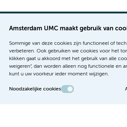
Amsterdam UMC maakt gebruik van coo
Sommige van deze cookies zijn functioneel of tech
Locatie AMC
Locatie VUmc
verbeteren. Ook gebruiken we cookies voor het ton
Meibergdreef 9
De Boelelaan 1117
klikken gaat u akkoord met het gebruik van alle c
1105 AZ Amsterdam
1081 HV Amsterdam
weigeren", dan worden alleen nog functionele en ana
kunt u uw voorkeur ieder moment wijzigen.
Telefoon:
Telefoon:
(020) 566 9111
(020) 444 4444
Noodzakelijke cookies
Route en parkeren
Route en parkeren
Toegankelijkheidsverklaring
Responsible disclosure
Algemene