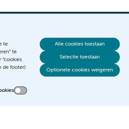
e te
Alle cookies toestaan
ren" te
Verwijzen & diagnostiek
Selectie toestaan
r "cookies
n de footer)
Optionele cookies weigeren
ookies