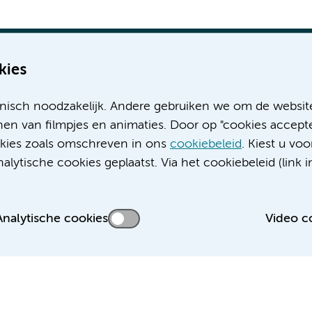
kies
nisch noodzakelijk. Andere gebruiken we om de websit
Meer Amsterdam UMC websites:
en van filmpjes en animaties. Door op "cookies accepte
ookies zoals omschreven in ons
cookiebeleid
. Kiest u voo
Werken bij Amsterdam UMC
lytische cookies geplaatst. Via het cookiebeleid (link i
Over Amsterdam UMC
Nieuws
Research
Analytische cookies
Video c
Educatie locatie AMC
Educatie locatie VUmc
 privacyverklaring
Cookieverklaring
Disclaimer
Colofon