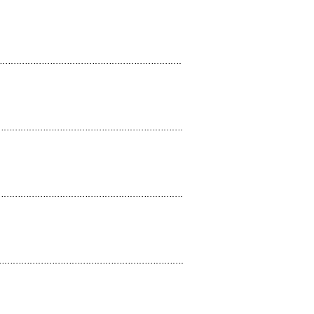
…………………………………………………………….
……………………………………………………………….
……………………………………………………………….
……………………………………………………………….