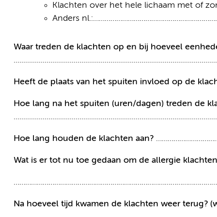
Klachten over het hele lichaam met of zon
Anders nl.:…………………………………………………
Waar treden de klachten op en bij hoeveel eenhed
.........................................................................................................
Heeft de plaats van het spuiten invloed op de klac
Hoe lang na het spuiten (uren/dagen) treden de k
.........................................................................................................
Hoe lang houden de klachten aan?
……………………………
Wat is er tot nu toe gedaan om de allergie klachte
……………………………………………………………………………………………
Na hoeveel tijd kwamen de klachten weer terug? 