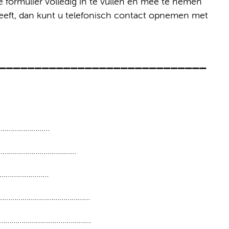
 formulier volledig in te vullen en mee te nemen
 heeft, dan kunt u telefonisch contact opnemen met
________________________________
………………………
……………………………………
………………………
…………………………………………
……………………………………………