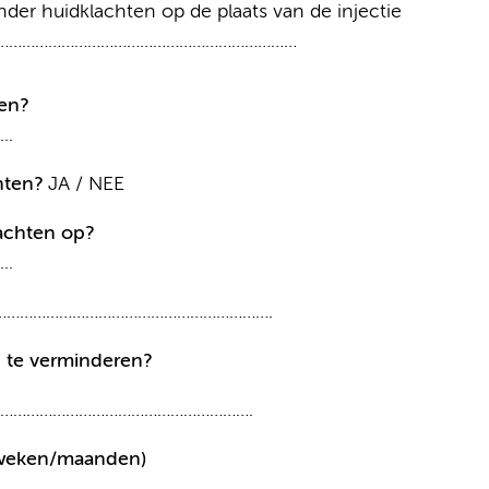
der huidklachten op de plaats van de injectie
…………………………………………………………………
en?
...
hten?
JA / NEE
lachten op?
...
…………………………………………………….
n te verminderen?
………………………………………………….
(weken/maanden)