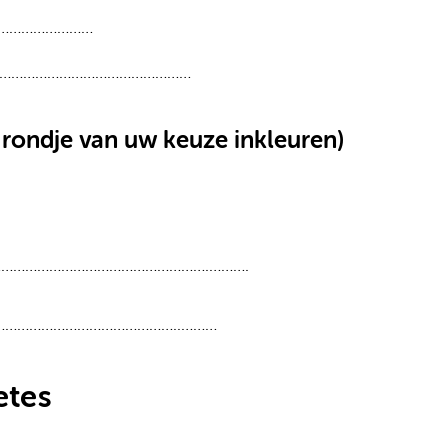
………………………
………………………………………………
 rondje van uw keuze inkleuren)
………………………………………………….……….
……………………………………………..………
etes