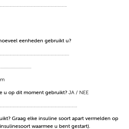
………………………………………………….
 hoeveel eenheden gebruikt u?
……………………………………………………
...........................
.mm
die u op dit moment gebruikt?
JA / NEE
…………………………………………………………………….
uikt? Graag elke insuline soort apart vermelden op
insulinesoort waarmee u bent gestart).