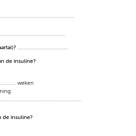
………………………………………………………..
………………………………………………
artal)?
……………………………………
an de insuline?
nl………….. weken
ening
……………………………………………………………..
 de insuline?