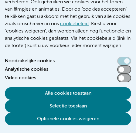
Educatie locatie AMC
verbeteren. Ook gebruiken we cookies voor het tonen
Educatie locatie VUmc
van filmpjes en animaties. Door op "cookies accepteren"
te klikken gaat u akkoord met het gebruik van alle cookies
zoals omschreven in ons
cookiebeleid
. Kiest u voor
"cookies weigeren", dan worden alleen nog functionele en
Verwijzen & diagnostiek
analytische cookies geplaatst. Via het cookiebeleid (link in
de footer) kunt u uw voorkeur ieder moment wijzigen.
Noodzakelijke cookies
Analytische cookies
Toegankelijkheidsverklaring
Video cookies
Responsible disclosure
Algemene privacyverklaring
Alle cookies toestaan
Cookieverklaring
Selectie toestaan
Disclaimer
Colofon
Optionele cookies weigeren