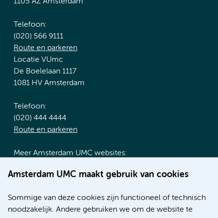
1105 AZ Amsterdam
Telefoon:
(020) 566 9111
Route en parkeren
Locatie VUmc
De Boelelaan 1117
1081 HV Amsterdam
Telefoon:
(020) 444 4444
Route en parkeren
Meer Amsterdam UMC websites:
Werken bij Amsterdam UMC
Amsterdam UMC maakt gebruik van cookies
Over Amsterdam UMC
Nieuws
Sommige van deze cookies zijn functioneel of technisch
Research
noodzakelijk. Andere gebruiken we om de website te