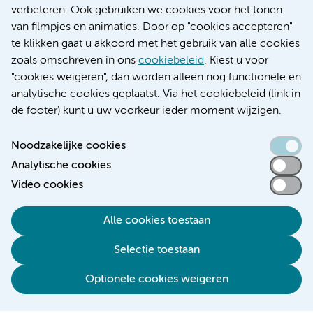
Educatie locatie AMC
verbeteren. Ook gebruiken we cookies voor het tonen
Educatie locatie VUmc
van filmpjes en animaties. Door op "cookies accepteren"
te klikken gaat u akkoord met het gebruik van alle cookies
zoals omschreven in ons
cookiebeleid
. Kiest u voor
"cookies weigeren", dan worden alleen nog functionele en
Verwijzen & diagnostiek
analytische cookies geplaatst. Via het cookiebeleid (link in
de footer) kunt u uw voorkeur ieder moment wijzigen.
Noodzakelijke cookies
Analytische cookies
Toegankelijkheidsverklaring
Video cookies
Responsible disclosure
Algemene privacyverklaring
Alle cookies toestaan
Cookieverklaring
Selectie toestaan
Disclaimer
Colofon
Optionele cookies weigeren