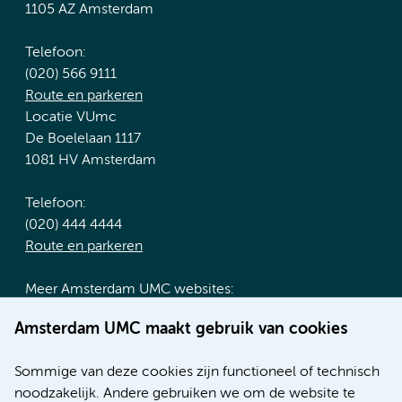
1105 AZ Amsterdam
Telefoon:
(020) 566 9111
Route en parkeren
Locatie VUmc
De Boelelaan 1117
1081 HV Amsterdam
Telefoon:
(020) 444 4444
Route en parkeren
Meer Amsterdam UMC websites:
Werken bij Amsterdam UMC
Amsterdam UMC maakt gebruik van cookies
Over Amsterdam UMC
Nieuws
Sommige van deze cookies zijn functioneel of technisch
Research
noodzakelijk. Andere gebruiken we om de website te