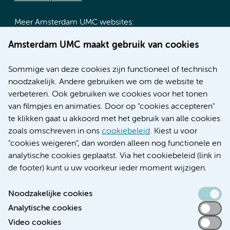
Meer Amsterdam UMC websites:
Werken bij Amsterdam UMC
Amsterdam UMC maakt gebruik van cookies
Over Amsterdam UMC
Nieuws
Sommige van deze cookies zijn functioneel of technisch
Research
noodzakelijk. Andere gebruiken we om de website te
Educatie locatie AMC
verbeteren. Ook gebruiken we cookies voor het tonen
Educatie locatie VUmc
van filmpjes en animaties. Door op "cookies accepteren"
te klikken gaat u akkoord met het gebruik van alle cookies
zoals omschreven in ons
cookiebeleid
. Kiest u voor
"cookies weigeren", dan worden alleen nog functionele en
Verwijzen & diagnostiek
analytische cookies geplaatst. Via het cookiebeleid (link in
de footer) kunt u uw voorkeur ieder moment wijzigen.
Noodzakelijke cookies
Analytische cookies
Toegankelijkheidsverklaring
Video cookies
Responsible disclosure