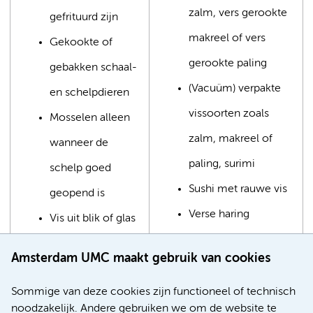
zalm, vers gerookte
gefrituurd zijn
makreel of vers
Gekookte of
gerookte paling
gebakken schaal-
(Vacuüm) verpakte
en schelpdieren
vissoorten zoals
Mosselen alleen
zalm, makreel of
wanneer de
paling, surimi
schelp goed
Sushi met rauwe vis
geopend is
Verse haring
Vis uit blik of glas
Rolmops
Amsterdam UMC maakt gebruik van cookies
Sommige van deze cookies zijn functioneel of technisch
Hardgekookte eieren
noodzakelijk. Andere gebruiken we om de website te