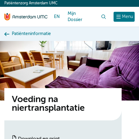
Patiëntenzorg Amsterdam UMC
content
Mijn
EN
Zoek
Menu
Dossier
Patiënteninformatie
Voeding na
niertransplantatie