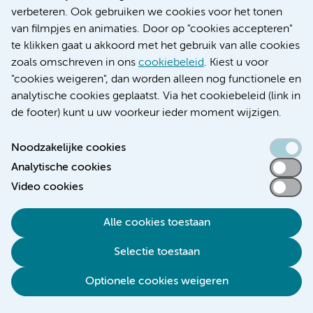
of gebakken ei waarbij
Rauw eieren, gekookt of
verbeteren. Ook gebruiken we cookies voor het tonen
dooier gestold is:
gebakken ei waarbij
van filmpjes en animaties. Door op "cookies accepteren"
Producten waarin
dooier nog zacht is:
te klikken gaat u akkoord met het gebruik van alle cookies
rauwe eieren verwerkt
Producten waarin rauwe
zoals omschreven in ons
cookiebeleid
. Kiest u voor
zijn maar die na
eieren verwerkt zijn, en
"cookies weigeren", dan worden alleen nog functionele en
bereiding verhit of
die niet verhit of
analytische cookies geplaatst. Via het cookiebeleid (link in
gepasteuriseerd zijn,
gepasteuriseerd zijn,
de footer) kunt u uw voorkeur ieder moment wijzigen.
zoals:
zoals:
Noodzakelijke cookies
Mayonaise uit pot
Zelfgemaakte
Analytische cookies
Bavarois,
mayonaise
Video cookies
mousse, tiramisu
Zelfgemaakte
Alle cookies toestaan
en dergelijke,
bavarois, mousse,
bereid van
Selectie toestaan
tiramisu en
gepasteuriseerd
dergelijke, waar
Optionele cookies weigeren
vloeibaar eiwit
rauw ie, eidooier of