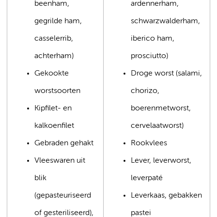
beenham,
ardennerham,
gegrilde ham,
schwarzwalderham,
casselerrib,
iberico ham,
achterham)
prosciutto)
Gekookte
Droge worst (salami,
worstsoorten
chorizo,
Kipfilet- en
boerenmetworst,
kalkoenfilet
cervelaatworst)
Gebraden gehakt
Rookvlees
Vleeswaren uit
Lever, leverworst,
blik
leverpaté
(gepasteuriseerd
Leverkaas, gebakken
of gesteriliseerd),
pastei