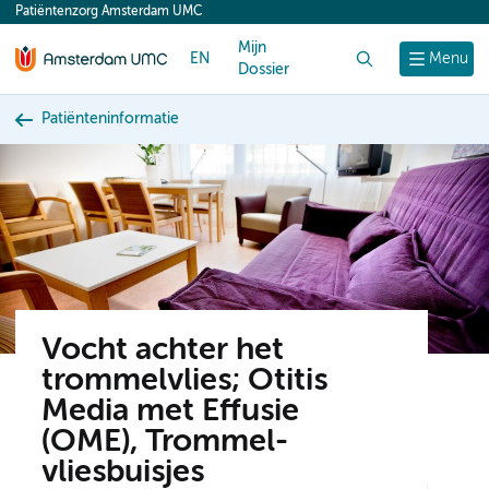
Patiëntenzorg Amsterdam UMC
content
Mijn
EN
Zoek
Menu
Dossier
Patiënteninformatie
Vocht achter het
trommelvlies; Otitis
Media met Effusie
(OME), Trommel-
vliesbuisjes