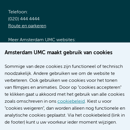
Telefoon:
(020) 444 4444
Route en parkeren
Meer Amsterdam UMC websites:
Werken bij Amsterdam UMC
Amsterdam UMC maakt gebruik van cookies
Over Amsterdam UMC
Nieuws
Sommige van deze cookies zijn functioneel of technisch
Research
noodzakelijk. Andere gebruiken we om de website te
Educatie locatie AMC
verbeteren. Ook gebruiken we cookies voor het tonen
Educatie locatie VUmc
van filmpjes en animaties. Door op "cookies accepteren"
te klikken gaat u akkoord met het gebruik van alle cookies
zoals omschreven in ons
cookiebeleid
. Kiest u voor
"cookies weigeren", dan worden alleen nog functionele en
Verwijzen & diagnostiek
analytische cookies geplaatst. Via het cookiebeleid (link in
de footer) kunt u uw voorkeur ieder moment wijzigen.