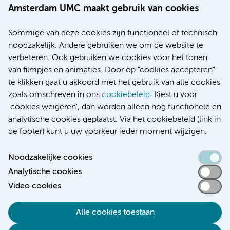
Werken bij Amsterdam UMC
Amsterdam UMC maakt gebruik van cookies
Over Amsterdam UMC
Nieuws
Sommige van deze cookies zijn functioneel of technisch
Research
noodzakelijk. Andere gebruiken we om de website te
Educatie locatie AMC
verbeteren. Ook gebruiken we cookies voor het tonen
Educatie locatie VUmc
van filmpjes en animaties. Door op "cookies accepteren"
te klikken gaat u akkoord met het gebruik van alle cookies
zoals omschreven in ons
cookiebeleid
. Kiest u voor
"cookies weigeren", dan worden alleen nog functionele en
Verwijzen & diagnostiek
analytische cookies geplaatst. Via het cookiebeleid (link in
de footer) kunt u uw voorkeur ieder moment wijzigen.
Noodzakelijke cookies
Analytische cookies
Toegankelijkheidsverklaring
Video cookies
Responsible disclosure
Algemene privacyverklaring
Alle cookies toestaan
Cookieverklaring