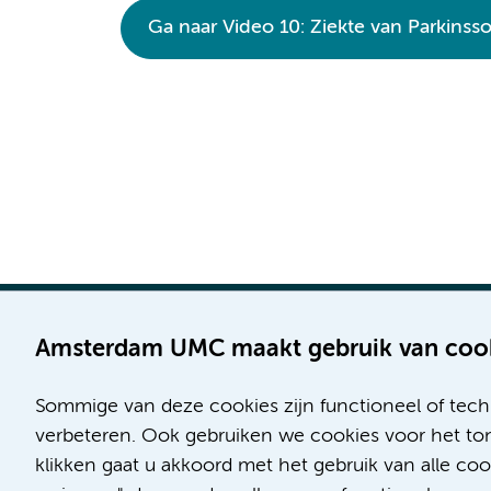
Ga naar Video 10: Ziekte van Parkinss
Amsterdam UMC maakt gebruik van coo
Sommige van deze cookies zijn functioneel of tech
Locatie AMC
Locatie VUmc
verbeteren. Ook gebruiken we cookies voor het ton
Meibergdreef 9
De Boelelaan 1117
klikken gaat u akkoord met het gebruik van alle c
1105 AZ Amsterdam
1081 HV Amsterdam