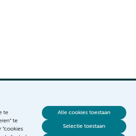
e te
Alle cookies toestaan
ren" te
Verwijzen & diagnostiek
Selectie toestaan
r "cookies