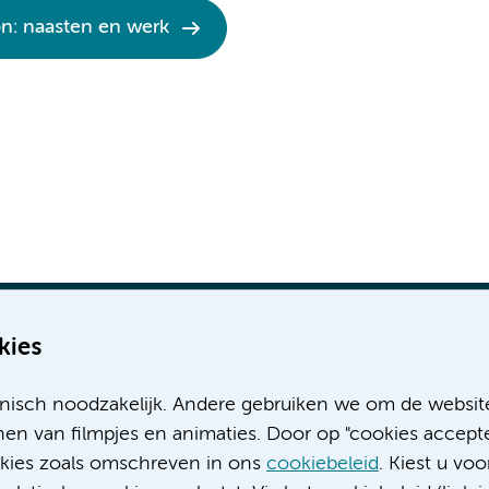
on: naasten en werk
kies
nisch noodzakelijk. Andere gebruiken we om de websit
Meer Amsterdam UMC websites:
en van filmpjes en animaties. Door op "cookies accepte
ookies zoals omschreven in ons
cookiebeleid
. Kiest u voo
Werken bij Amsterdam UMC