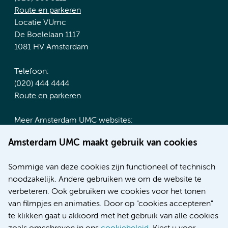
Route en parkeren
Locatie VUmc
De Boelelaan 1117
1081 HV Amsterdam
Telefoon:
(020) 444 4444
Route en parkeren
Meer Amsterdam UMC websites:
Werken bij Amsterdam UMC
Amsterdam UMC maakt gebruik van cookies
Over Amsterdam UMC
Nieuws
Sommige van deze cookies zijn functioneel of technisch
Research
noodzakelijk. Andere gebruiken we om de website te
Educatie locatie AMC
verbeteren. Ook gebruiken we cookies voor het tonen
Educatie locatie VUmc
van filmpjes en animaties. Door op "cookies accepteren"
te klikken gaat u akkoord met het gebruik van alle cookies