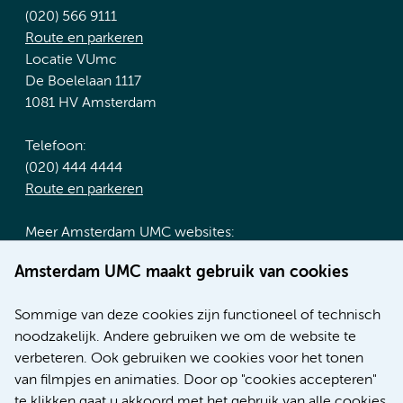
(020) 566 9111
Route en parkeren
Locatie VUmc
De Boelelaan 1117
1081 HV Amsterdam
Telefoon:
(020) 444 4444
Route en parkeren
Meer Amsterdam UMC websites:
Werken bij Amsterdam UMC
Amsterdam UMC maakt gebruik van cookies
Over Amsterdam UMC
Nieuws
Sommige van deze cookies zijn functioneel of technisch
Research
noodzakelijk. Andere gebruiken we om de website te
Educatie locatie AMC
verbeteren. Ook gebruiken we cookies voor het tonen
Educatie locatie VUmc
van filmpjes en animaties. Door op "cookies accepteren"
te klikken gaat u akkoord met het gebruik van alle cookies