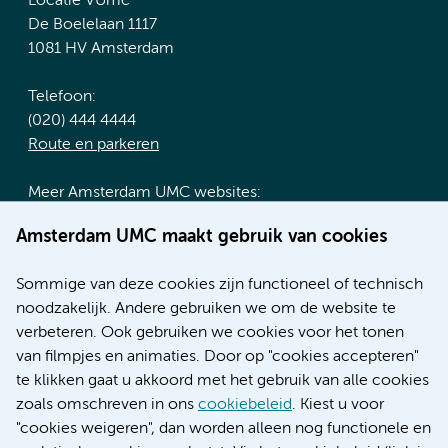
Locatie VUmc
De Boelelaan 1117
1081 HV Amsterdam
Telefoon:
(020) 444 4444
Route en parkeren
Meer Amsterdam UMC websites:
Werken bij Amsterdam UMC
Amsterdam UMC maakt gebruik van cookies
Over Amsterdam UMC
Nieuws
Sommige van deze cookies zijn functioneel of technisch
Research
noodzakelijk. Andere gebruiken we om de website te
Educatie locatie AMC
verbeteren. Ook gebruiken we cookies voor het tonen
Educatie locatie VUmc
van filmpjes en animaties. Door op "cookies accepteren"
te klikken gaat u akkoord met het gebruik van alle cookies
zoals omschreven in ons
cookiebeleid
. Kiest u voor
"cookies weigeren", dan worden alleen nog functionele en