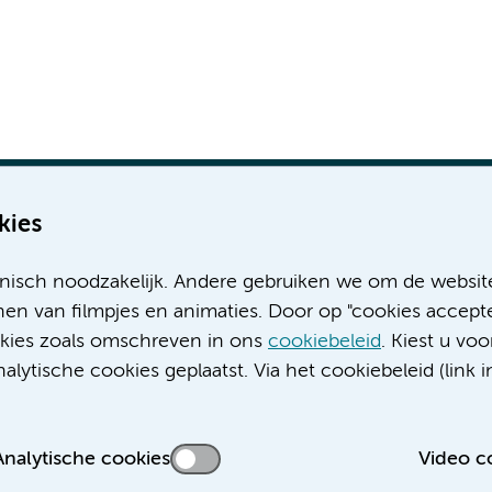
kies
nisch noodzakelijk. Andere gebruiken we om de websit
Meer Amsterdam UMC websites:
en van filmpjes en animaties. Door op "cookies accepte
ookies zoals omschreven in ons
cookiebeleid
. Kiest u voo
Werken bij Amsterdam UMC
lytische cookies geplaatst. Via het cookiebeleid (link i
Over Amsterdam UMC
Nieuws
Research
Analytische cookies
Video c
Educatie locatie AMC
Educatie locatie VUmc