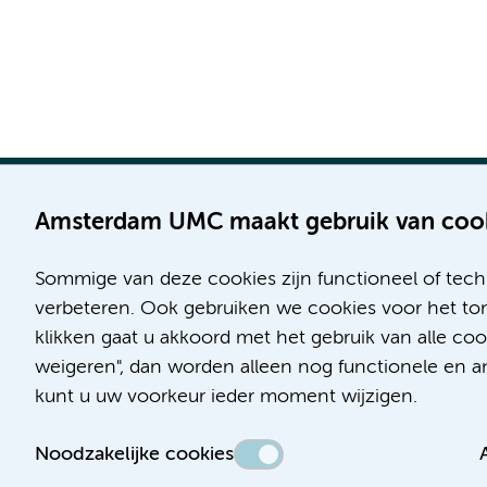
Amsterdam UMC maakt gebruik van coo
Sommige van deze cookies zijn functioneel of tech
Locatie AMC
Locatie VUmc
verbeteren. Ook gebruiken we cookies voor het ton
Meibergdreef 9
De Boelelaan 1117
klikken gaat u akkoord met het gebruik van alle c
1105 AZ Amsterdam
1081 HV Amsterdam
weigeren", dan worden alleen nog functionele en ana
kunt u uw voorkeur ieder moment wijzigen.
Telefoon:
Telefoon:
(020) 566 9111
(020) 444 4444
Noodzakelijke cookies
Route en parkeren
Route en parkeren