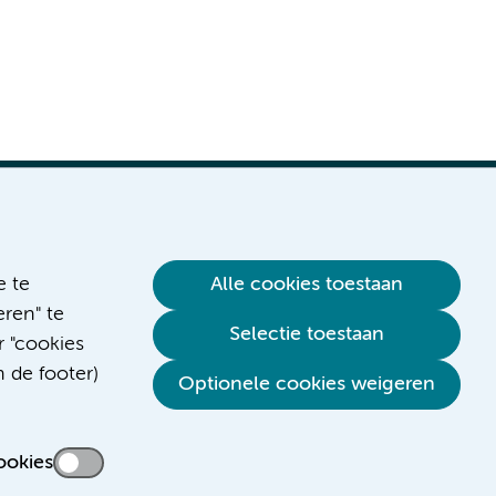
e te
Alle cookies toestaan
ren" te
Verwijzen & diagnostiek
Selectie toestaan
r "cookies
n de footer)
Optionele cookies weigeren
ookies