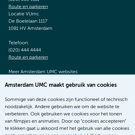
Route en parkeren
Locatie VUmc
De Boelelaan 1117
1081 HV Amsterdam
Telefoon:
(020) 444 4444
Route en parkeren
Meer Amsterdam UMC websites:
Werken bij Amsterdam UMC
Amsterdam UMC maakt gebruik van cookies
Over Amsterdam UMC
Nieuws
Sommige van deze cookies zijn functioneel of technisch
Research
noodzakelijk. Andere gebruiken we om de website te
Educatie locatie AMC
verbeteren. Ook gebruiken we cookies voor het tonen
Educatie locatie VUmc
van filmpjes en animaties. Door op "cookies accepteren"
te klikken gaat u akkoord met het gebruik van alle cookies