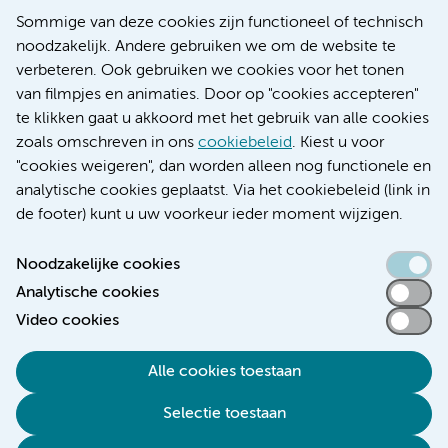
Nieuws
Sommige van deze cookies zijn functioneel of technisch
Research
noodzakelijk. Andere gebruiken we om de website te
Educatie locatie AMC
verbeteren. Ook gebruiken we cookies voor het tonen
Educatie locatie VUmc
van filmpjes en animaties. Door op "cookies accepteren"
te klikken gaat u akkoord met het gebruik van alle cookies
zoals omschreven in ons
cookiebeleid
. Kiest u voor
"cookies weigeren", dan worden alleen nog functionele en
Verwijzen & diagnostiek
analytische cookies geplaatst. Via het cookiebeleid (link in
de footer) kunt u uw voorkeur ieder moment wijzigen.
Noodzakelijke cookies
Analytische cookies
Toegankelijkheidsverklaring
Video cookies
Responsible disclosure
Algemene privacyverklaring
Alle cookies toestaan
Cookieverklaring
Selectie toestaan
Disclaimer