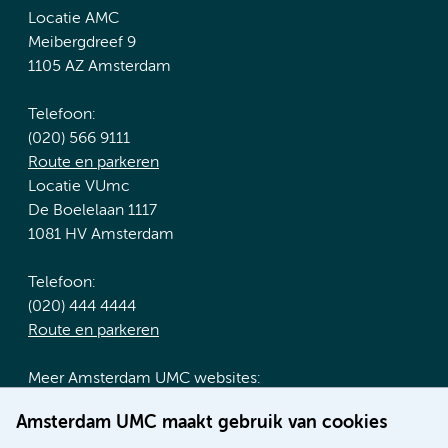
Locatie AMC
Meibergdreef 9
1105 AZ Amsterdam
Telefoon:
(020) 566 9111
Route en parkeren
Locatie VUmc
De Boelelaan 1117
1081 HV Amsterdam
Telefoon:
(020) 444 4444
Route en parkeren
Meer Amsterdam UMC websites:
Werken bij Amsterdam UMC
Amsterdam UMC maakt gebruik van cookies
Over Amsterdam UMC