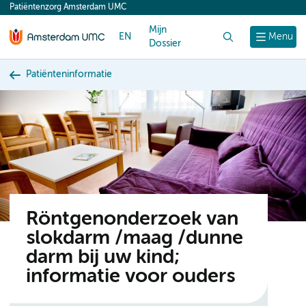
Patiëntenzorg Amsterdam UMC
content
Mijn
EN
Zoek
Menu
Dossier
Patiënteninformatie
Röntgenonderzoek van
slokdarm /maag /dunne
darm bij uw kind;
informatie voor ouders