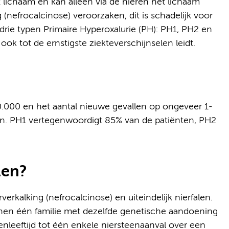
 lichaam en kan alleen via de nieren het lichaam
 (nefrocalcinose) veroorzaken, dit is schadelijk voor
ijn drie typen Primaire Hyperoxalurie (PH): PH1, PH2 en
k tot de ernstigste ziekteverschijnselen leidt.
0.000 en het aantal nieuwe gevallen op ongeveer 1-
en. PH1 vertegenwoordigt 85% van de patiënten, PH2
len?
verkalking (nefrocalcinose) en uiteindelijk nierfalen.
nnen één familie met dezelfde genetische aandoening
genleeftijd tot één enkele niersteenaanval over een