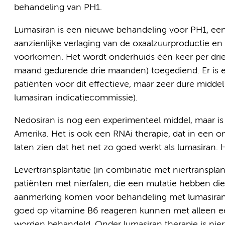
behandeling van PH1.
Lumasiran is een nieuwe behandeling voor PH1, ee
aanzienlijke verlaging van de oxaalzuurproductie en 
voorkomen. Het wordt onderhuids één keer per dri
maand gedurende drie maanden) toegediend. Er is ee
patiënten voor dit effectieve, maar zeer dure midd
lumasiran indicatiecommissie).
Nedosiran is nog een experimenteel middel, maar is
Amerika. Het is ook een RNAi therapie, dat in een o
laten zien dat het net zo goed werkt als lumasiran.
Levertransplantatie (in combinatie met niertranspla
patiënten met nierfalen, die een mutatie hebben die 
aanmerking komen voor behandeling met lumasiran 
goed op vitamine B6 reageren kunnen met alleen een
worden behandeld. Onder lumasiran therapie is niert