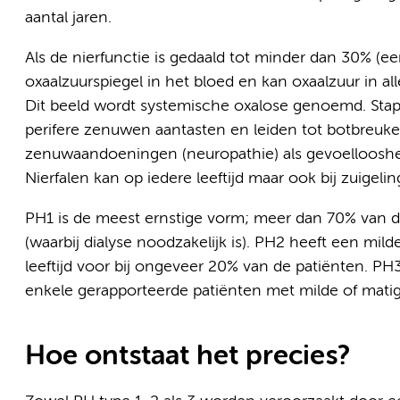
aantal jaren.
Als de nierfunctie is gedaald tot minder dan 30% (e
oxaalzuurspiegel in het bloed en kan oxaalzuur in al
Dit beeld wordt systemische oxalose genoemd. Stape
perifere zenuwen aantasten en leiden tot botbreuken
zenuwaandoeningen (neuropathie) als gevoelloosheid
Nierfalen kan op iedere leeftijd maar ook bij zuigeli
PH1 is de meest ernstige vorm; meer dan 70% van de 
(waarbij dialyse noodzakelijk is). PH2 heeft een milde
leeftijd voor bij ongeveer 20% van de patiënten. PH
enkele gerapporteerde patiënten met milde of matig
Hoe ontstaat het precies?