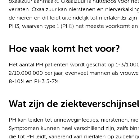
oxaalzuur aanmaakt. Oxaalzuur is nutteloos voor het
verlaten. Oxaalzuur kan nierstenen en nierverkalking
de nieren en dit leidt uiteindelijk tot nierfalen.Er z
PH3, waarvan type 1 (PH1) het meeste voorkomt en oo
Hoe vaak komt het voor?
Het aantal PH patiënten wordt geschat op 1-3/1.00
2/10.000.000 per jaar, evenveel mannen als vrouw
8-10% en PH3 5-7%.
Wat zijn de ziekteverschijnse
PH kan leiden tot urineweginfecties, nierstenen, nier
Symptomen kunnen heel verschillend zijn, zelfs bi
die tot PH leidt, variërend van nierfalen op zuigelin