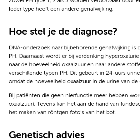
Zowel PH type 1, 2 als 3 worden veroorzaakt door e
Ieder type heeft een andere genafwijking.
Hoe stel je de diagnose?
DNA-onderzoek naar bijbehorende genafwijking is de
PH. Daarnaast wordt er bij verdenking hyperoxalurie
naar de hoeveelheid oxaalzuur en naar andere stoff
verschillende typen PH. Dit gebeurt in 24-uurs uri
omdat de hoeveelheid oxaalzuur in de urine van de d
Bij patiënten die geen nierfunctie meer hebben wor
oxaalzuur). Tevens kan het aan de hand van fundosco
het maken van röntgen foto’s van het bot.
Genetisch advies