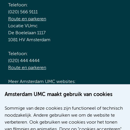
Telefoon:
(020) 566 9111
Route en parkeren
Locatie VUmc
De Boelelaan 1117
1081 HV Amsterdam
Telefoon:
(020) 444 4444
Route en parkeren
Meer Amsterdam UMC websites:
Werken bij Amsterdam UMC
Amsterdam UMC maakt gebruik van cookies
Over Amsterdam UMC
Nieuws
Sommige van deze cookies zijn functioneel of technisch
Research
noodzakelijk. Andere gebruiken we om de website te
Educatie locatie AMC
verbeteren. Ook gebruiken we cookies voor het tonen
Educatie locatie VUmc
van filmpjes en animaties. Door op "cookies accepteren"