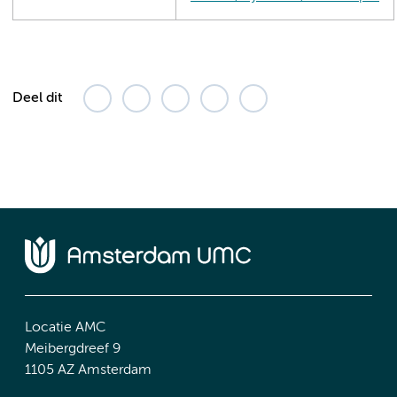
Deel dit
Locatie AMC
Meibergdreef 9
1105 AZ Amsterdam