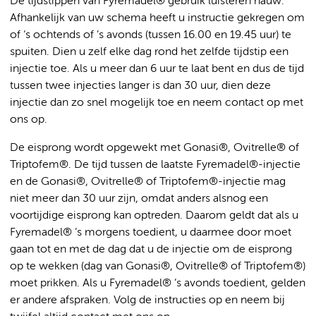
De tijdstippen van Fyremadel® gebruik luisteren nauw.
Afhankelijk van uw schema heeft u instructie gekregen om
of ‘s ochtends of ’s avonds (tussen 16.00 en 19.45 uur) te
spuiten. Dien u zelf elke dag rond het zelfde tijdstip een
injectie toe. Als u meer dan 6 uur te laat bent en dus de tijd
tussen twee injecties langer is dan 30 uur, dien deze
injectie dan zo snel mogelijk toe en neem contact op met
ons op.
De eisprong wordt opgewekt met Gonasi
®, Ovitrelle® of
Triptofem®. De tijd tussen de laatste Fyremadel®-injectie
en de Gonasi®, Ovitrelle® of Triptofem®-injectie mag
niet meer dan 30 uur zijn, omdat anders alsnog een
voortijdige eisprong kan optreden. Daarom geldt dat als u
Fyremadel® ’s morgens toedient, u daarmee door moet
gaan tot en met de dag dat u de injectie om de eisprong
op te wekken (dag van Gonasi®, Ovitrelle® of Triptofem®)
moet prikken. Als u Fyremadel® ’s avonds toedient, gelden
er andere afspraken. Volg de instructies op en neem bij